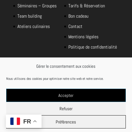
Séminaires – Groupes
Tarifs & Réservation
Team building
Bon cadeau
Ateliers culinaires
Contact
Mentions légales
Politique de confidentialité
Gérer le consentement aux cookies
Je m'inscris à la newsletter
Nous utilisons des cookies pour optimiser notre site web et notre service.
Accepter
Refuser
FR
Préférences
Création du site Internet : FAWeb